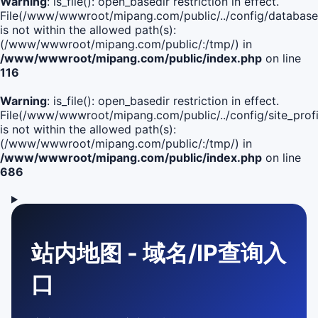
Warning
: is_file(): open_basedir restriction in effect.
File(/www/wwwroot/mipang.com/public/../config/database
is not within the allowed path(s):
(/www/wwwroot/mipang.com/public/:/tmp/) in
/www/wwwroot/mipang.com/public/index.php
on line
116
Warning
: is_file(): open_basedir restriction in effect.
File(/www/wwwroot/mipang.com/public/../config/site_profi
is not within the allowed path(s):
(/www/wwwroot/mipang.com/public/:/tmp/) in
/www/wwwroot/mipang.com/public/index.php
on line
686
站内地图 - 域名/IP查询入
口