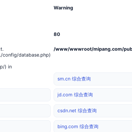
Warning
80
t.
/www/wwwroot/mipang.com/publ
/config/database.php)
/) in
sm.cn 综合查询
jd.com 综合查询
csdn.net 综合查询
bing.com 综合查询