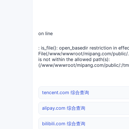
on line
: is_file(): open_basedir restriction in effec
File(/www/wwwroot/mipang.com/public/..
is not within the allowed path(s):
(/www/wwwroot/mipang.com/public/:/tmp
tencent.com 综合查询
alipay.com 综合查询
bilibili.com 综合查询