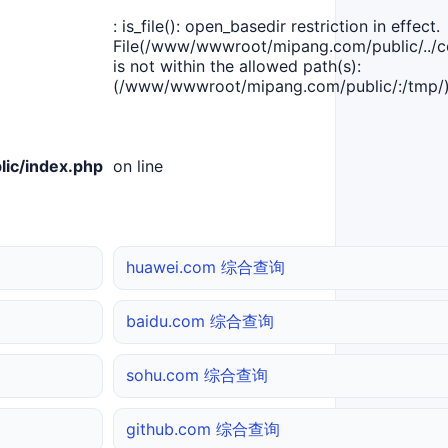
: is_file(): open_basedir restriction in effect.
File(/www/wwwroot/mipang.com/public/../co
is not within the allowed path(s):
(/www/wwwroot/mipang.com/public/:/tmp/)
ic/index.php
on line
huawei.com 综合查询
baidu.com 综合查询
sohu.com 综合查询
github.com 综合查询