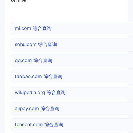
on line
mi.com 综合查询
sohu.com 综合查询
qq.com 综合查询
taobao.com 综合查询
wikipedia.org 综合查询
alipay.com 综合查询
tencent.com 综合查询