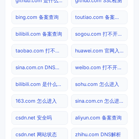
github.com 是什么网站
github.com SSL检测
bing.com 备案查询
toutiao.com 备案查询
bilibili.com 备案查询
sogou.com 打不开检测
taobao.com 打不开检测
huawei.com 官网入口
sina.com.cn DNS解析
weibo.com 打不开检测
bilibili.com 是什么网站
sohu.com 怎么进入
163.com 怎么进入
sina.com.cn 怎么进入
csdn.net 安全吗
aliyun.com 备案查询
csdn.net 网站状态
zhihu.com DNS解析