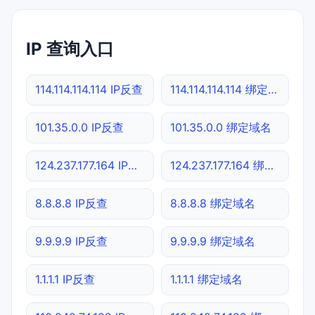
IP 查询入口
114.114.114.114 IP反查
114.114.114.114 绑定域名
101.35.0.0 IP反查
101.35.0.0 绑定域名
124.237.177.164 IP反查
124.237.177.164 绑定域名
8.8.8.8 IP反查
8.8.8.8 绑定域名
9.9.9.9 IP反查
9.9.9.9 绑定域名
1.1.1.1 IP反查
1.1.1.1 绑定域名