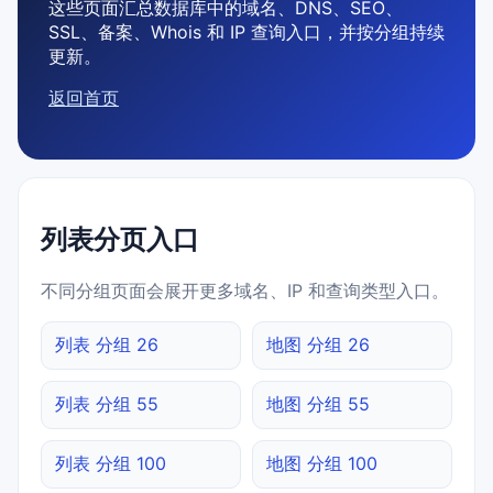
这些页面汇总数据库中的域名、DNS、SEO、
SSL、备案、Whois 和 IP 查询入口，并按分组持续
更新。
返回首页
列表分页入口
不同分组页面会展开更多域名、IP 和查询类型入口。
列表 分组 26
地图 分组 26
列表 分组 55
地图 分组 55
列表 分组 100
地图 分组 100