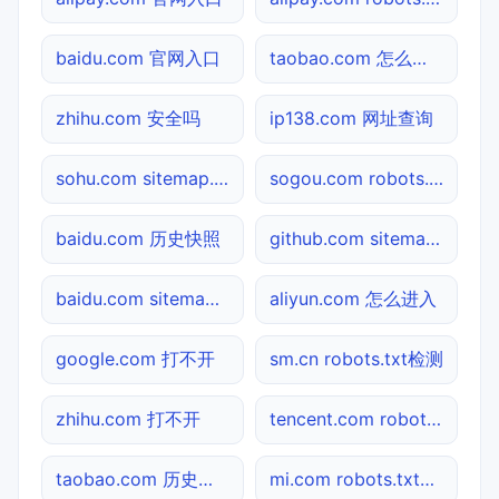
baidu.com 官网入口
taobao.com 怎么进入
zhihu.com 安全吗
ip138.com 网址查询
sohu.com sitemap.xml检测
sogou.com robots.txt检测
baidu.com 历史快照
github.com sitemap.xml检测
baidu.com sitemap.xml检测
aliyun.com 怎么进入
google.com 打不开
sm.cn robots.txt检测
zhihu.com 打不开
tencent.com robots.txt检测
taobao.com 历史快照
mi.com robots.txt检测