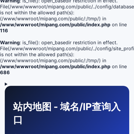
Warning
: is_file(): open_basedir restriction in effect.
File(/www/wwwroot/mipang.com/public/../config/database
is not within the allowed path(s):
(/www/wwwroot/mipang.com/public/:/tmp/) in
/www/wwwroot/mipang.com/public/index.php
on line
116
Warning
: is_file(): open_basedir restriction in effect.
File(/www/wwwroot/mipang.com/public/../config/site_profi
is not within the allowed path(s):
(/www/wwwroot/mipang.com/public/:/tmp/) in
/www/wwwroot/mipang.com/public/index.php
on line
686
站内地图 - 域名/IP查询入
口