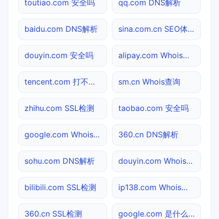
toutiao.com 安全吗
qq.com DNS解析
baidu.com DNS解析
sina.com.cn SEO体检
douyin.com 安全吗
alipay.com Whois查询
tencent.com 打不开检测
sm.cn Whois查询
zhihu.com SSL检测
taobao.com 安全吗
google.com Whois查询
360.cn DNS解析
sohu.com DNS解析
douyin.com Whois查询
bilibili.com SSL检测
ip138.com Whois查询
360.cn SSL检测
google.com 是什么网站