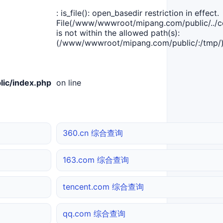
: is_file(): open_basedir restriction in effect.
File(/www/wwwroot/mipang.com/public/../co
is not within the allowed path(s):
(/www/wwwroot/mipang.com/public/:/tmp/)
ic/index.php
on line
360.cn 综合查询
163.com 综合查询
tencent.com 综合查询
qq.com 综合查询