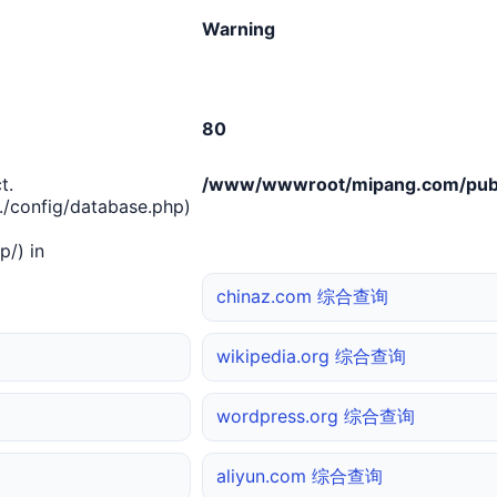
Warning
80
t.
/www/wwwroot/mipang.com/publ
/config/database.php)
/) in
chinaz.com 综合查询
wikipedia.org 综合查询
wordpress.org 综合查询
aliyun.com 综合查询