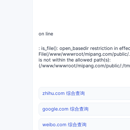
on line
: is_file(): open_basedir restriction in effec
File(/www/wwwroot/mipang.com/public/..
is not within the allowed path(s):
(/www/wwwroot/mipang.com/public/:/tmp
zhihu.com 综合查询
google.com 综合查询
weibo.com 综合查询