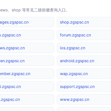
news、shop 等常见二级前缀查询入口。
ages.zgspsc.cn
shop.zgspsc.cn
p.zgspsc.cn
forum.zgspsc.cn
ws.zgspsc.cn
ios.zgspsc.cn
en.zgspsc.cn
android.zgspsc.cn
mber.zgspsc.cn
wap.zgspsc.cn
i.zgspsc.cn
support.zgspsc.cn
.zgspsc.cn
www.zgspsc.cn