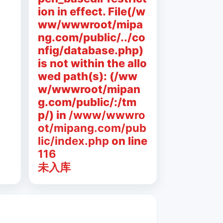
ion in effect. File(/w
ww/wwwroot/mipa
ng.com/public/../co
nfig/database.php)
is not within the allo
wed path(s): (/ww
w/wwwroot/mipan
g.com/public/:/tm
p/) in
/www/wwwro
ot/mipang.com/pub
lic/index.php
on line
116
未入库