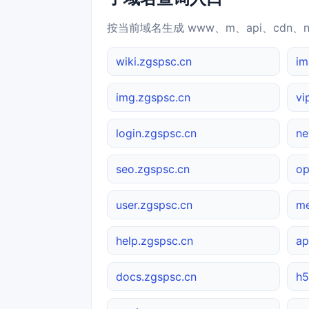
按当前域名生成 www、m、api、cdn、
wiki.zgspsc.cn
im
img.zgspsc.cn
vi
login.zgspsc.cn
ne
seo.zgspsc.cn
op
user.zgspsc.cn
me
help.zgspsc.cn
ap
docs.zgspsc.cn
h5