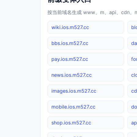
按当前域名生成 www、m、api、cdn、
wiki.ios.m527.cc
bl
bbs.ios.m527.cc
da
pay.ios.m527.cc
fo
news.ios.m527.cc
cl
images.ios.m527.cc
cd
mobile.ios.m527.cc
do
shop.ios.m527.cc
ap