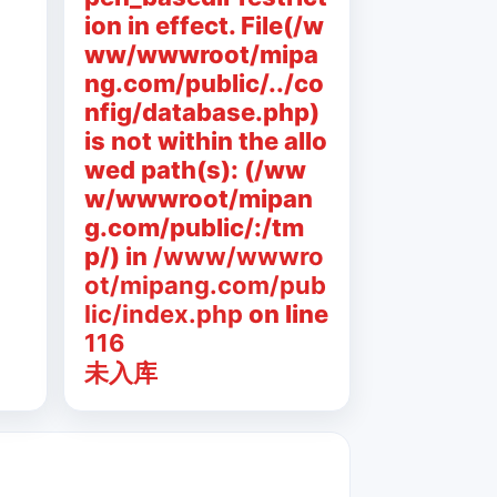
ion in effect. File(/w
ww/wwwroot/mipa
ng.com/public/../co
nfig/database.php)
is not within the allo
wed path(s): (/ww
w/wwwroot/mipan
g.com/public/:/tm
p/) in
/www/wwwro
ot/mipang.com/pub
lic/index.php
on line
116
未入库