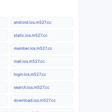
android.ios.m527.cc
static.ios.m527.cc
member.ios.m527.cc
mall.ios.m527.cc
login.ios.m527.cc
search.ios.m527.cc
download.ios.m527.cc