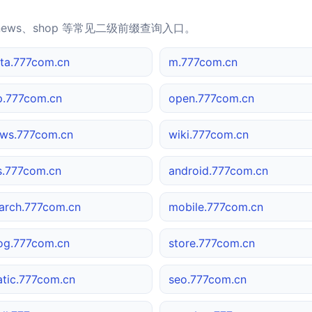
news、shop 等常见二级前缀查询入口。
ta.777com.cn
m.777com.cn
p.777com.cn
open.777com.cn
ws.777com.cn
wiki.777com.cn
s.777com.cn
android.777com.cn
arch.777com.cn
mobile.777com.cn
og.777com.cn
store.777com.cn
atic.777com.cn
seo.777com.cn