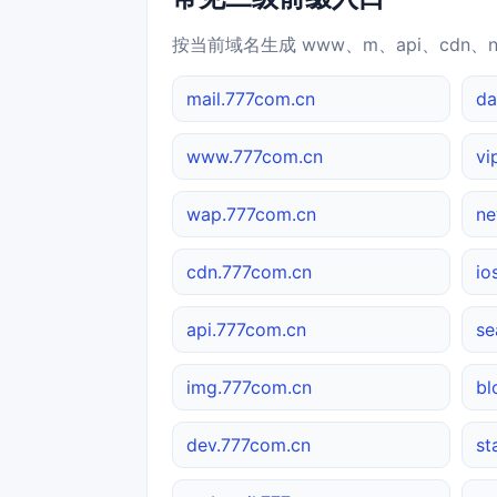
按当前域名生成 www、m、api、cdn、
mail.777com.cn
da
www.777com.cn
vi
wap.777com.cn
ne
cdn.777com.cn
io
api.777com.cn
se
img.777com.cn
bl
dev.777com.cn
st