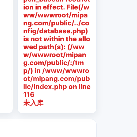
ion in effect. File(/w
ww/wwwroot/mipa
ng.com/public/../co
nfig/database.php)
is not within the allo
wed path(s): (/ww
w/wwwroot/mipan
g.com/public/:/tm
p/) in
/www/wwwro
ot/mipang.com/pub
lic/index.php
on line
116
未入库