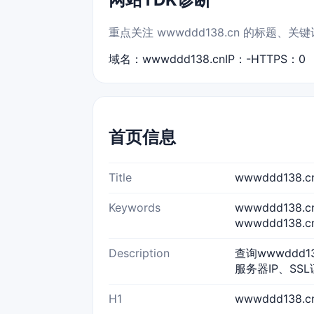
重点关注 wwwddd138.cn 的标
域名：wwwddd138.cn
IP：-
HTTPS：0
首页信息
Title
wwwddd138
Keywords
wwwddd138.
wwwddd138.
Description
查询wwwddd1
服务器IP、SS
H1
wwwddd138.