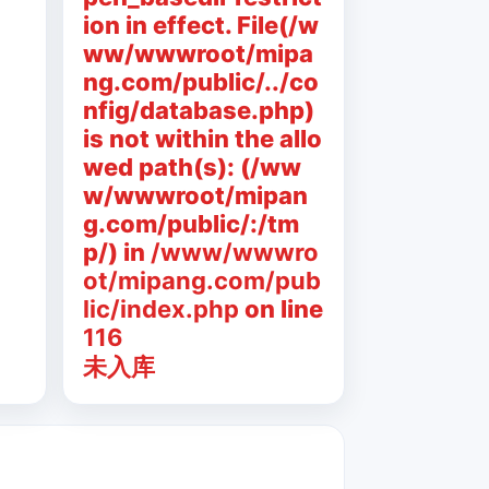
ion in effect. File(/w
ww/wwwroot/mipa
ng.com/public/../co
nfig/database.php)
is not within the allo
wed path(s): (/ww
w/wwwroot/mipan
g.com/public/:/tm
p/) in
/www/wwwro
ot/mipang.com/pub
lic/index.php
on line
116
未入库