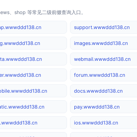
news、shop 等常见二级前缀查询入口。
ap.wwwddd138.cn
support.wwwddd138.cn
g.wwwddd138.cn
images.wwwddd138.cn
ta.wwwddd138.cn
webmail.wwwddd138.cn
er.wwwddd138.cn
forum.wwwddd138.cn
bile.wwwddd138.cn
docs.wwwddd138.cn
atic.wwwddd138.cn
pay.wwwddd138.cn
.wwwddd138.cn
ios.wwwddd138.cn