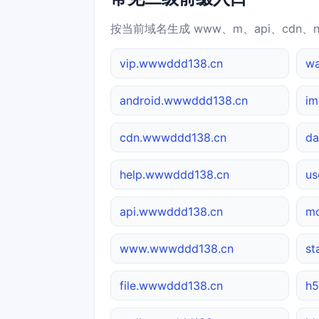
按当前域名生成 www、m、api、cdn、
vip.wwwddd138.cn
w
android.wwwddd138.cn
im
cdn.wwwddd138.cn
da
help.wwwddd138.cn
us
api.wwwddd138.cn
mo
www.wwwddd138.cn
st
file.wwwddd138.cn
h5