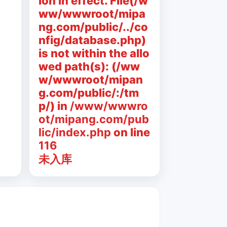
ion in effect. File(/w
ww/wwwroot/mipa
ng.com/public/../co
nfig/database.php)
is not within the allo
wed path(s): (/ww
w/wwwroot/mipan
g.com/public/:/tm
p/) in
/www/wwwro
ot/mipang.com/pub
lic/index.php
on line
116
未入库