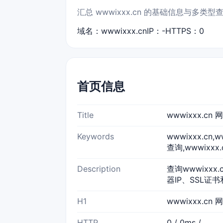
汇总 wwwixxx.cn 的基础信息与多类
域名：wwwixxx.cn
IP：-
HTTPS：0
首页信息
Title
wwwixxx.c
Keywords
wwwixxx.cn
查询,wwwixxx
Description
查询wwwixxx
器IP、SSL证书
H1
wwwixxx.cn
HTTP
0 / 0ms /