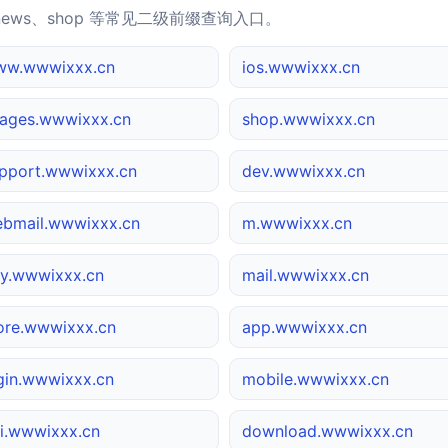
news、shop 等常见二级前缀查询入口。
ww.wwwixxx.cn
ios.wwwixxx.cn
ages.wwwixxx.cn
shop.wwwixxx.cn
pport.wwwixxx.cn
dev.wwwixxx.cn
bmail.wwwixxx.cn
m.wwwixxx.cn
y.wwwixxx.cn
mail.wwwixxx.cn
ore.wwwixxx.cn
app.wwwixxx.cn
gin.wwwixxx.cn
mobile.wwwixxx.cn
i.wwwixxx.cn
download.wwwixxx.cn