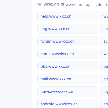
按当前域名生成 www、m、api、cdn、
help.wwwixxx.cn
w
img.wwwixxx.cn
im
forum.wwwixxx.cn
su
static.wwwixxx.cn
we
bbs.wwwixxx.cn
pa
mall.wwwixxx.cn
st
news.wwwixxx.cn
lo
android.wwwixxx.cn
ap