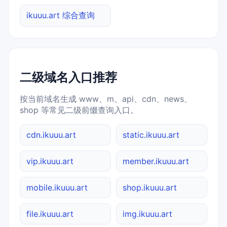
ikuuu.art 综合查询
二级域名入口推荐
按当前域名生成 www、m、api、cdn、news、
shop 等常见二级前缀查询入口。
cdn.ikuuu.art
static.ikuuu.art
vip.ikuuu.art
member.ikuuu.art
mobile.ikuuu.art
shop.ikuuu.art
file.ikuuu.art
img.ikuuu.art