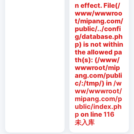
n effect. File(/
www/wwwroo
t/mipang.com/
public/../confi
g/database.ph
p) is not within
the allowed pa
th(s): (/www/
wwwroot/mip
ang.com/publi
c/:/tmp/) in
/w
ww/wwwroot/
mipang.com/p
ublic/index.ph
p
on line
116
未入库