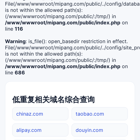
File(/www/wwwroot/mipang.com/public/../config/databa
is not within the allowed path(s):
(/www/wwwroot/mipang.com/public/:/tmp/) in
/www/wwwroot/mipang.com/public/index.php
on
line
116
Warning
: is_file(): open_basedir restriction in effect.
File(/www/wwwroot/mipang.com/public/../config/site_pro
is not within the allowed path(s):
(/www/wwwroot/mipang.com/public/:/tmp/) in
/www/wwwroot/mipang.com/public/index.php
on
line
686
低重复相关域名综合查询
chinaz.com
taobao.com
alipay.com
douyin.com