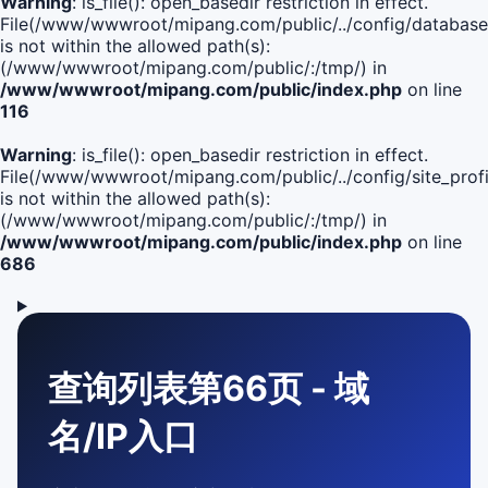
Warning
: is_file(): open_basedir restriction in effect.
File(/www/wwwroot/mipang.com/public/../config/database
is not within the allowed path(s):
(/www/wwwroot/mipang.com/public/:/tmp/) in
/www/wwwroot/mipang.com/public/index.php
on line
116
Warning
: is_file(): open_basedir restriction in effect.
File(/www/wwwroot/mipang.com/public/../config/site_profi
is not within the allowed path(s):
(/www/wwwroot/mipang.com/public/:/tmp/) in
/www/wwwroot/mipang.com/public/index.php
on line
686
查询列表第66页 - 域
名/IP入口