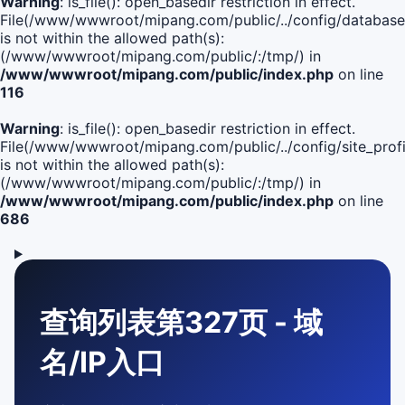
Warning
: is_file(): open_basedir restriction in effect.
File(/www/wwwroot/mipang.com/public/../config/database
is not within the allowed path(s):
(/www/wwwroot/mipang.com/public/:/tmp/) in
/www/wwwroot/mipang.com/public/index.php
on line
116
Warning
: is_file(): open_basedir restriction in effect.
File(/www/wwwroot/mipang.com/public/../config/site_profi
is not within the allowed path(s):
(/www/wwwroot/mipang.com/public/:/tmp/) in
/www/wwwroot/mipang.com/public/index.php
on line
686
查询列表第327页 - 域
名/IP入口