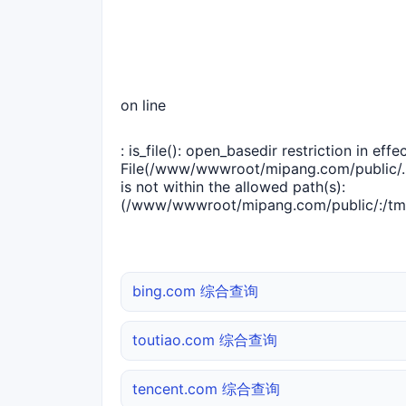
on line
: is_file(): open_basedir restriction in effec
File(/www/wwwroot/mipang.com/public/..
is not within the allowed path(s):
(/www/wwwroot/mipang.com/public/:/tmp
bing.com 综合查询
toutiao.com 综合查询
tencent.com 综合查询