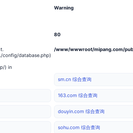
Warning
80
t.
/www/wwwroot/mipang.com/publ
/config/database.php)
/) in
sm.cn 综合查询
163.com 综合查询
douyin.com 综合查询
sohu.com 综合查询