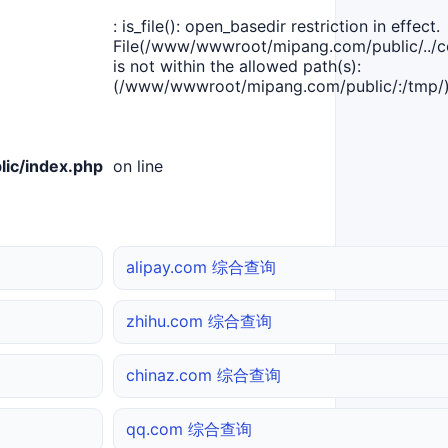
: is_file(): open_basedir restriction in effect.
File(/www/wwwroot/mipang.com/public/../co
is not within the allowed path(s):
(/www/wwwroot/mipang.com/public/:/tmp/)
ic/index.php
on line
alipay.com 综合查询
zhihu.com 综合查询
chinaz.com 综合查询
qq.com 综合查询