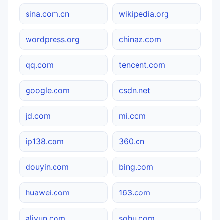
sina.com.cn
wikipedia.org
wordpress.org
chinaz.com
qq.com
tencent.com
google.com
csdn.net
jd.com
mi.com
ip138.com
360.cn
douyin.com
bing.com
huawei.com
163.com
aliyun.com
sohu.com