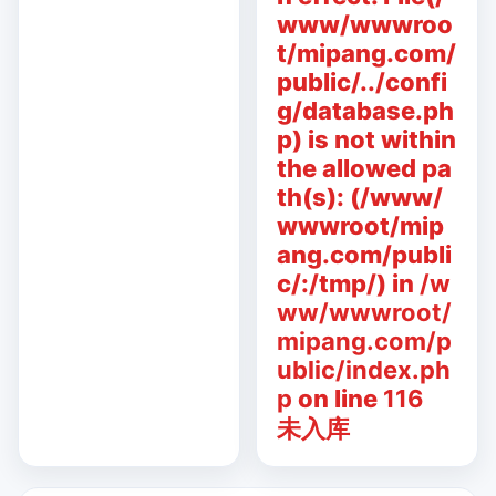
www/wwwroo
t/mipang.com/
public/../confi
g/database.ph
p) is not within
the allowed pa
th(s): (/www/
wwwroot/mip
ang.com/publi
c/:/tmp/) in
/w
ww/wwwroot/
mipang.com/p
ublic/index.ph
p
on line
116
未入库