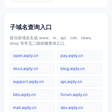
子域名查询入口
按当前域名生成 www、m、api、cdn、news、
shop 等常见二级前缀查询入口。
open.aqdy.cn
pay.aqdy.cn
docs.aqdy.cn
blog.aqdy.cn
support.aqdy.cn
api.aqdy.cn
bbs.aqdy.cn
forum.aqdy.cn
mail.aqdy.cn
dev.aqdy.cn