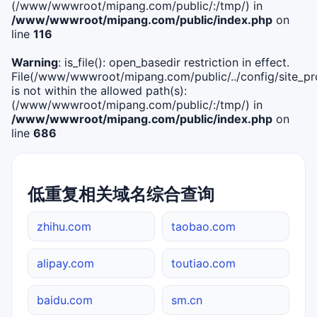
(/www/wwwroot/mipang.com/public/:/tmp/) in
/www/wwwroot/mipang.com/public/index.php
on
line
116
Warning
: is_file(): open_basedir restriction in effect.
File(/www/wwwroot/mipang.com/public/../config/site_pro
is not within the allowed path(s):
(/www/wwwroot/mipang.com/public/:/tmp/) in
/www/wwwroot/mipang.com/public/index.php
on
line
686
低重复相关域名综合查询
zhihu.com
taobao.com
alipay.com
toutiao.com
baidu.com
sm.cn