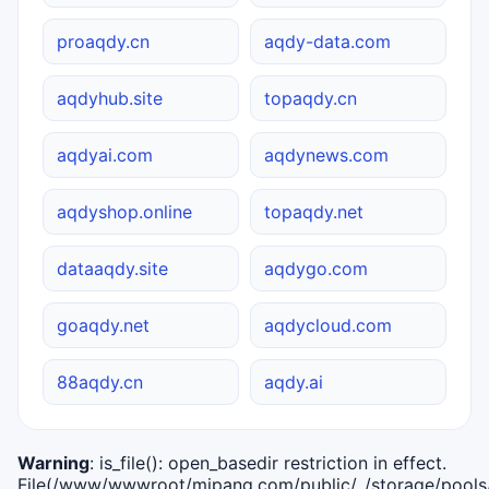
proaqdy.cn
aqdy-data.com
aqdyhub.site
topaqdy.cn
aqdyai.com
aqdynews.com
aqdyshop.online
topaqdy.net
dataaqdy.site
aqdygo.com
goaqdy.net
aqdycloud.com
88aqdy.cn
aqdy.ai
Warning
: is_file(): open_basedir restriction in effect.
File(/www/wwwroot/mipang.com/public/../storage/pools/i