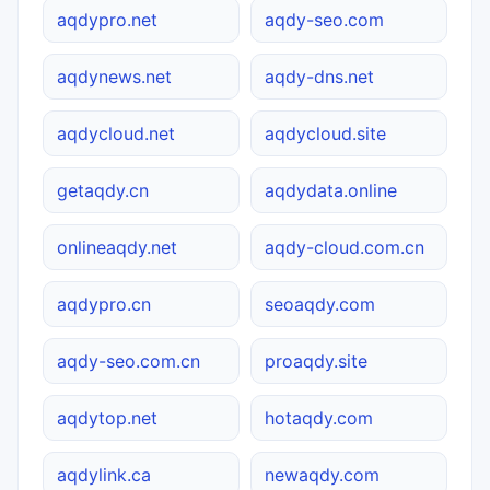
aqdypro.net
aqdy-seo.com
aqdynews.net
aqdy-dns.net
aqdycloud.net
aqdycloud.site
getaqdy.cn
aqdydata.online
onlineaqdy.net
aqdy-cloud.com.cn
aqdypro.cn
seoaqdy.com
aqdy-seo.com.cn
proaqdy.site
aqdytop.net
hotaqdy.com
aqdylink.ca
newaqdy.com