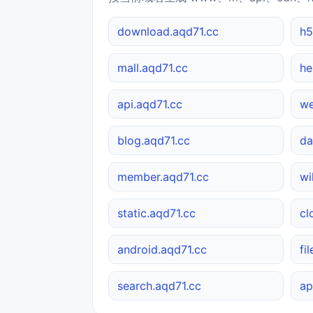
download.aqd71.cc
h5
mall.aqd71.cc
he
api.aqd71.cc
we
blog.aqd71.cc
da
member.aqd71.cc
wi
static.aqd71.cc
cl
android.aqd71.cc
fi
search.aqd71.cc
ap