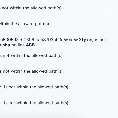
s not within the allowed path(s):
ithin the allowed path(s):
75eaca500593e00396efab8792ab3c56ce5531.json) is not
x.php
on line
488
s not within the allowed path(s):
s not within the allowed path(s):
) is not within the allowed path(s):
) is not within the allowed path(s):