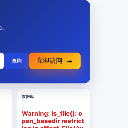
口。
立即访问
查询
数据库
Warning
: is_file(): o
pen_basedir restrict