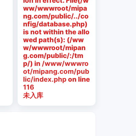
ion in effect. File(/w
ww/wwwroot/mipa
ng.com/public/../co
nfig/database.php)
is not within the allo
wed path(s): (/ww
w/wwwroot/mipan
g.com/public/:/tm
p/) in
/www/wwwro
ot/mipang.com/pub
lic/index.php
on line
116
未入库