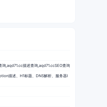
词查询,aqd71.cc描述查询,aqd71.ccSEO查询
ription描述、H1标题、DNS解析、服务器I