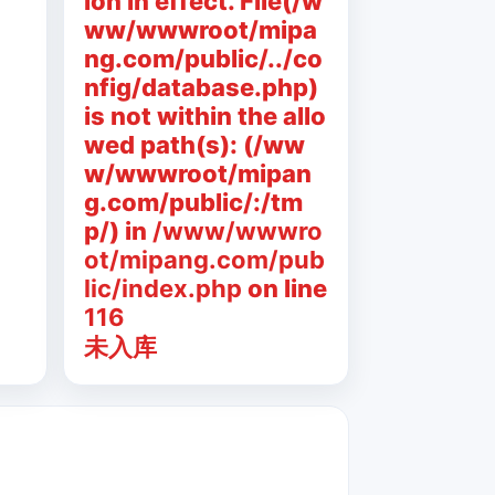
ion in effect. File(/w
ww/wwwroot/mipa
ng.com/public/../co
nfig/database.php)
is not within the allo
wed path(s): (/ww
w/wwwroot/mipan
g.com/public/:/tm
p/) in
/www/wwwro
ot/mipang.com/pub
lic/index.php
on line
116
未入库