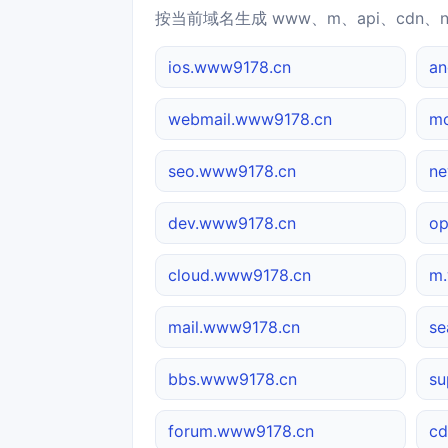
按当前域名生成 www、m、api、cdn、
ios.www9178.cn
an
webmail.www9178.cn
mo
seo.www9178.cn
ne
dev.www9178.cn
op
cloud.www9178.cn
m
mail.www9178.cn
se
bbs.www9178.cn
su
forum.www9178.cn
cd